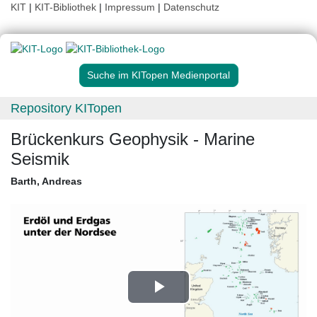
KIT
|
KIT-Bibliothek
|
Impressum
|
Datenschutz
Suche im KITopen Medienportal
Repository KITopen
Brückenkurs Geophysik - Marine
Seismik
Barth, Andreas
Play