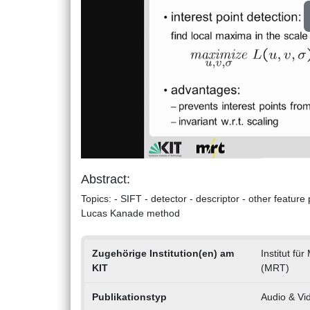
Abstract:
Topics: - SIFT - detector - descriptor - other featur
Lucas Kanade method
Zugehörige Institution(en) am
Institut f
KIT
(MRT)
Publikationstyp
Audio & Vi