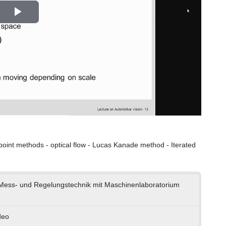
Play
Video
e point methods - optical flow - Lucas Kanade method - Iterated
ür Mess- und Regelungstechnik mit Maschinenlaboratorium
deo