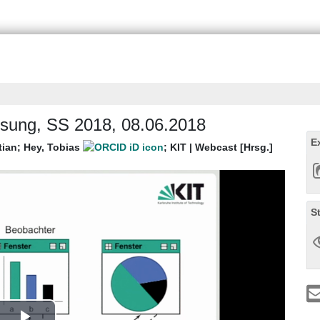
lesung, SS 2018, 08.06.2018
E
tian
;
Hey, Tobias
;
KIT | Webcast [Hrsg.]
S