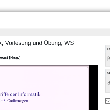
tik, Vorlesung und Übung, WS
E
bcast [Hrsg.]
S