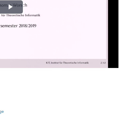
Play
Video
nge