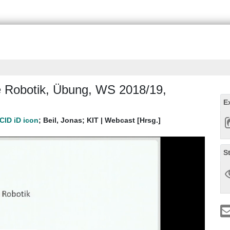
die Robotik, Übung, WS 2018/19,
E
;
Beil, Jonas
;
KIT | Webcast [Hrsg.]
S