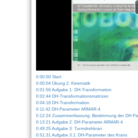
0:00:00 Start
0:00:04 Übung 2: Kinematik
0:01:56 Aufgabe 1: DH-Transformation
0:02:44 DH-Transformationsmatrizen
0:04:18 DH-Transformation
0:11:42 DH-Parameter ARMAR-4
0:12:24 Zusammenfassung: Bestimmung der DH Pa
0:13:21 Aufgabe 2: DH-Parameter ARMAR-4
0:49:25 Aufgabe 3: Turmdrehkran
0:51:31 Aufgabe 3.1: DH-Parameter des Krans