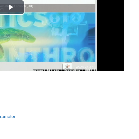
Play
Video
rameter