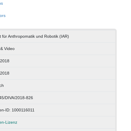
ns
ors
ut für Anthropomatik und Robotik (IAR)
 & Video
.2018
.2018
ch
45/DIVA/2018-826
en-ID: 1000116011
en-Lizenz