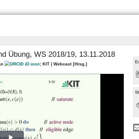
 und Übung, WS 2018/19, 13.11.2018
E
an
;
KIT | Webcast [Hrsg.]
S