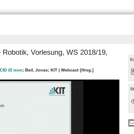
ie Robotik, Vorlesung, WS 2018/19,
E
;
Beil, Jonas
;
KIT | Webcast [Hrsg.]
S