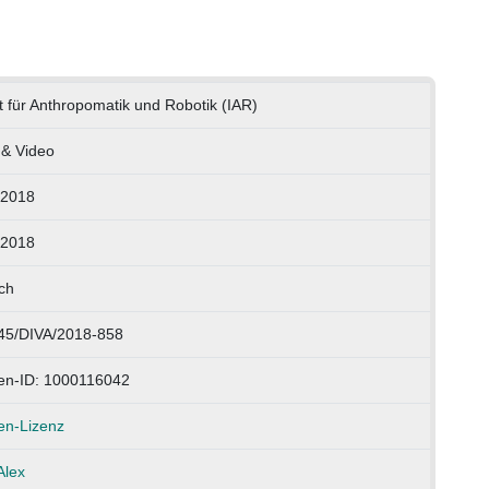
ut für Anthropomatik und Robotik (IAR)
 & Video
.2018
.2018
ch
45/DIVA/2018-858
en-ID: 1000116042
en-Lizenz
lex