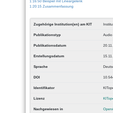
1:16:50 Beispiel mit Lineargelenk
1:20:15 Zusammenfassung
Zugehörige Institution(en) am KIT
Instit
Publikationstyp
Audio
Publikationsdatum
20.11
Erstellungsdatum
15.11
Sprache
Deuts
DOI
10.54
Identifikator
KITop
Lizenz
KITop
Nachgewiesen in
OpenA