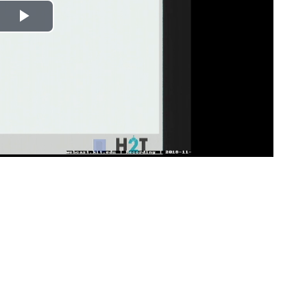
Play
Video