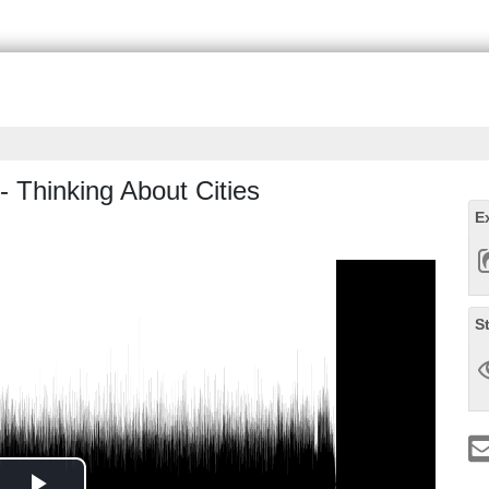
 Thinking About Cities
E
S