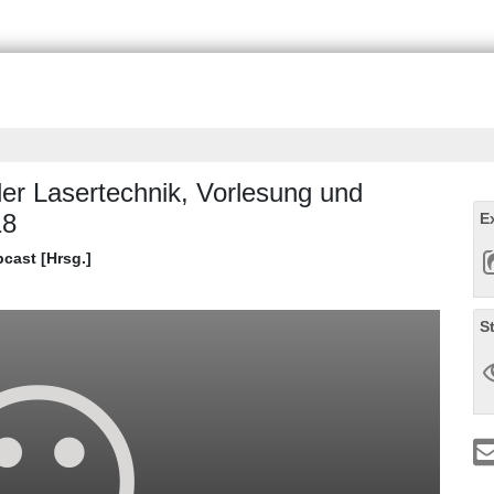
er Lasertechnik, Vorlesung und
18
E
bcast [Hrsg.]
S