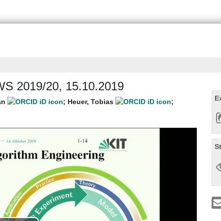
 WS 2019/20, 15.10.2019
E
an
;
Heuer, Tobias
;
S