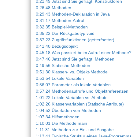
0:21:49 Jetzt sind Sie gefragt: Konstruktoren
0:26:48 Methoden
0:29:43 Methoden-Deklaration in Java
0:31:17 Methoden-Aufruf
0:32:35 Beispiel-Methoden
0:35:22 Der Rückgabetyp void
0:37:23 Zugriffsfunktionen (getter/setter)
0:41:40 Bezugsobjekt
0:45:18 Was passiert beim Aufruf einer Methode?
0:47:46 Jetzt sind Sie gefragt: Methoden
0:49:56 Statische Methoden
0:51:30 Klassen- vs. Objekt-Methode
0:53:54 Lokale Variablen
0:56:07 Parameter als lokale Variablen
0:57:24 Methodenaufrufe und Objektreferenzen
1:01:22 Lokale Variablen vs. Attribute
1:02:26 Klassenvariablen (Statische Attribute)
1:04:52 Überladen von Methoden
1:07:34 Hilfsmethoden
1:10:01 Die Methode main
1:11:31 Methoden zur Ein- und Ausgabe
1:13:41 Typische Struktur eines Java-Programms