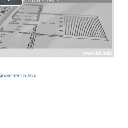
Play
Video
rogrammieren in Java