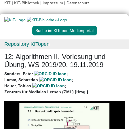
KIT
|
KIT-Bibliothek
|
Impressum
|
Datenschutz
Suche im KITopen Medienportal
Repository KITopen
12: Algorithmen II, Vorlesung und
Übung, WS 2019/20, 19.11.2019
Sanders, Peter
;
Lamm, Sebastian
;
Heuer, Tobias
;
Zentrum für Mediales Lernen (ZML) [Hrsg.]