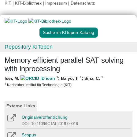
KIT
|
KIT-Bibliothek
|
Impressum
|
Datenschutz
Suche im KITopen-Katalog
Repository KITopen
Memory efficient parallel SAT solving
with inprocessing
1
1
1
Iser, M.
;
Balyo, T.
;
Sinz, C.
1
Karlsruher Institut für Technologie (KIT)
Externe Links
Originalveröffentlichung
DOI: 10.1109/ICTAI.2019.00018
Scopus