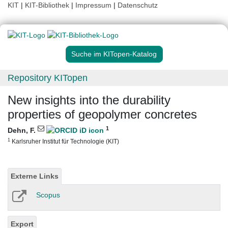
KIT
|
KIT-Bibliothek
|
Impressum
|
Datenschutz
Suche im KITopen-Katalog
Repository KITopen
New insights into the durability
properties of geopolymer concretes
1
Dehn, F.
1
Karlsruher Institut für Technologie (KIT)
Externe Links
Scopus
Export