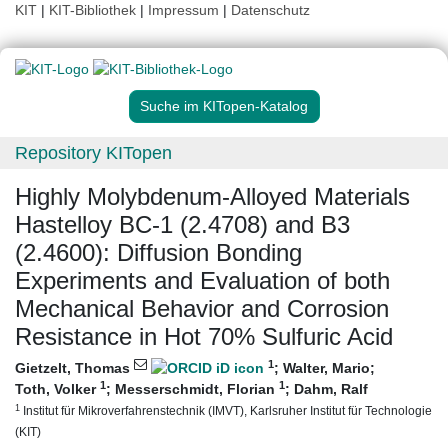
KIT
|
KIT-Bibliothek
|
Impressum
|
Datenschutz
Suche im KITopen-Katalog
Repository KITopen
Highly Molybdenum-Alloyed Materials
Hastelloy BC-1 (2.4708) and B3
(2.4600): Diffusion Bonding
Experiments and Evaluation of both
Mechanical Behavior and Corrosion
Resistance in Hot 70% Sulfuric Acid
1
Gietzelt, Thomas
;
Walter, Mario
;
1
1
Toth, Volker
;
Messerschmidt, Florian
;
Dahm, Ralf
1
Institut für Mikroverfahrenstechnik (IMVT), Karlsruher Institut für Technologie
(KIT)