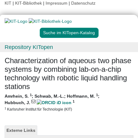
KIT
|
KIT-Bibliothek
|
Impressum
|
Datenschutz
Suche im KITopen-Katalog
Repository KITopen
Characterization of aqueous two phase
systems by combining lab-on-a-chip
technology with robotic liquid handling
stations
1
1
Amrhein, S.
;
Schwab, M.-L.
;
Hoffmann, M.
;
1
Hubbuch, J.
1
Karlsruher Institut für Technologie (KIT)
Externe Links