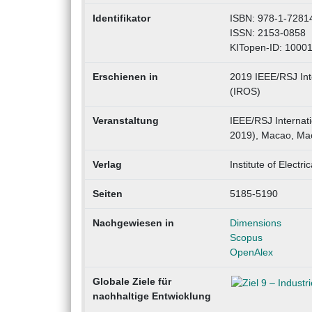
Identifikator
ISBN: 978-1-7281
ISSN: 2153-0858
KITopen-ID: 1000
Erschienen in
2019 IEEE/RSJ Int
(IROS)
Veranstaltung
IEEE/RSJ Internat
2019), Macao, Mac
Verlag
Institute of Electr
Seiten
5185-5190
Nachgewiesen in
Dimensions
Scopus
OpenAlex
Globale Ziele für
nachhaltige Entwicklung