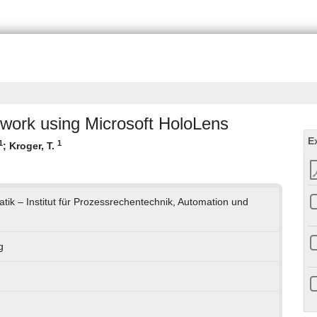
ork using Microsoft HoloLens
E
1
1
;
Kroger, T.
matik – Institut für Prozessrechentechnik, Automation und
g