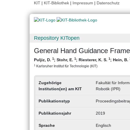
KIT
|
KIT-Bibliothek
|
Impressum
|
Datenschutz
Repository KITopen
General Hand Guidance Framew
1
1
1
Puljiz, D.
;
Stohr, E.
;
Riesterer, K. S.
;
Hein, B.
1
Karlsruher Institut für Technologie (KIT)
Zugehörige
Fakultät für Infor
Institution(en) am KIT
Robotik (IPR)
Publikationstyp
Proceedingsbeitra
Publikationsjahr
2019
Sprache
Englisch