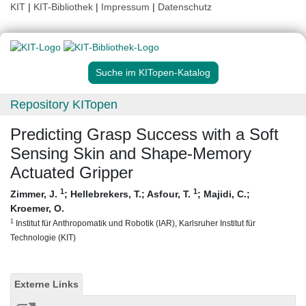
KIT
|
KIT-Bibliothek
|
Impressum
|
Datenschutz
Suche im KITopen-Katalog
Repository KITopen
Predicting Grasp Success with a Soft
Sensing Skin and Shape-Memory
Actuated Gripper
1
1
Zimmer, J.
;
Hellebrekers, T.
;
Asfour, T.
;
Majidi, C.
;
Kroemer, O.
1
Institut für Anthropomatik und Robotik (IAR), Karlsruher Institut für
Technologie (KIT)
Externe Links