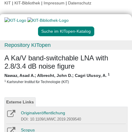
KIT
|
KIT-Bibliothek
|
Impressum
|
Datenschutz
Suche im KITopen-Katalog
Repository KITopen
A Ka/V band-switchable LNA with
2.8/3.4 dB noise figure
1
Nawaz, Asad A.
;
Albrecht, John D.
;
Cagri Ulusoy, A.
1
Karlsruher Institut für Technologie (KIT)
Externe Links
Originalveröffentlichung
DOI: 10.1109/LMWC.2019.2939540
Scopus