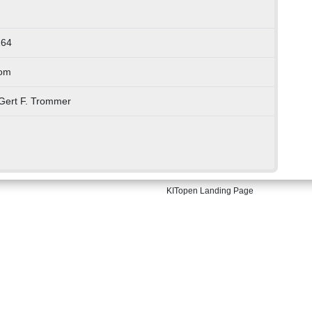
164
lom
 Gert F. Trommer
KITopen Landing Page