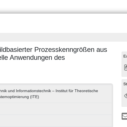
bildbasierter Prozesskenngrößen aus
ielle Anwendungen des
E
S
chnik und Informationstechnik – Institut für Theoretische
stemoptimierung (ITE)