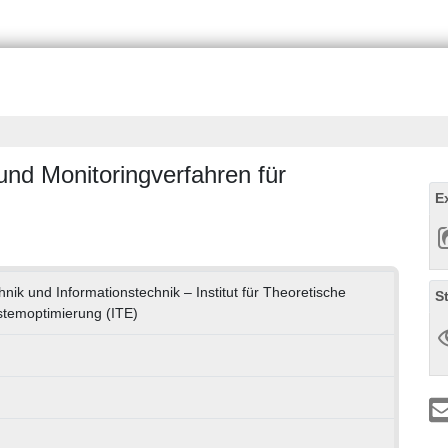
nd Monitoringverfahren für
E
chnik und Informationstechnik – Institut für Theoretische
S
stemoptimierung (ITE)