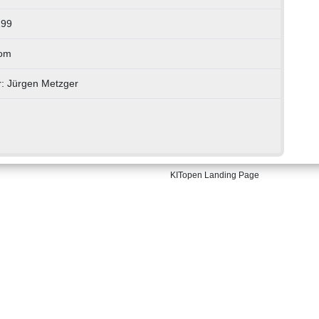
199
lom
r: Jürgen Metzger
KITopen Landing Page