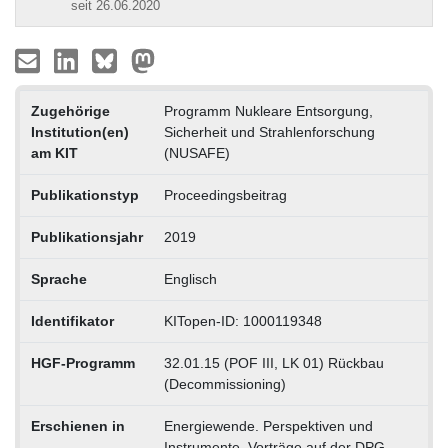
seit 26.06.2020
Zugehörige
Programm Nukleare Entsorgung,
Institution(en)
Sicherheit und Strahlenforschung
am KIT
(NUSAFE)
Publikationstyp
Proceedingsbeitrag
Publikationsjahr
2019
Sprache
Englisch
Identifikator
KITopen-ID: 1000119348
HGF-Programm
32.01.15 (POF III, LK 01) Rückbau
(Decommissioning)
Erschienen in
Energiewende. Perspektiven und
Instrumente. Vorträge auf der DPG-