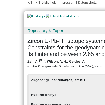
KIT
|
KIT-Bibliothek
|
Impressum
|
Datenschutz
Repository KITopen
Zircon U-Pb-Hf isotope systema
Constraints for the geodynamic
its hinterland between 2.65 an
1
Zeh, A.
;
Wilson, A. H.
;
Gerdes, A.
1
Institut für Angewandte Geowissenschaften (AGW), Karlsruher
Zugehörige Institution(en) am KIT
Publikationstyp
Publikationsmonat/-jahr