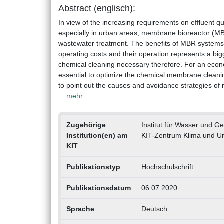
Abstract (englisch):
In view of the increasing requirements on effluent q
especially in urban areas, membrane bioreactor (MB
wastewater treatment. The benefits of MBR system
operating costs and their operation represents a bi
chemical cleaning necessary therefore. For an econo
essential to optimize the chemical membrane cleani
to point out the causes and avoidance strategies o
... mehr
Zugehörige
Institut für Wasser und 
Institution(en) am
KIT-Zentrum Klima und U
KIT
Publikationstyp
Hochschulschrift
Publikationsdatum
06.07.2020
Sprache
Deutsch