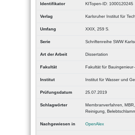
Identifikator
KITopen-ID: 1000120245
Verlag
Karlsruher Institut für Tec
Umfang
XXIX, 259 S.
Serie
Schriftenreihe SWW Karls
Art der Arbeit
Dissertation
Fakultät
Fakultät für Bauingenieu
Institut
Institut für Wasser und 
Prüfungsdatum
25.07.2019
Schlagwörter
Membranverfahren, MBR, Fo
Reinigung, Belebtschlammb
Nachgewiesen in
OpenAlex