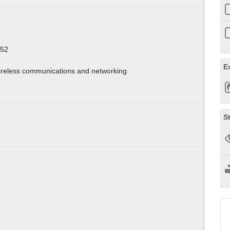
252
E
ireless communications and networking
S