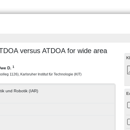
: TDOA versus ATDOA for wide area
K
1
Uwe D.
lleg 1126), Karlsruher Institut für Technologie (KIT)
atik und Robotik (IAR)
E