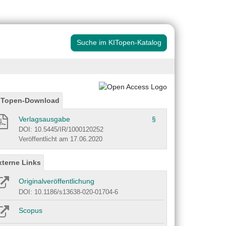
Suche im KITopen-Katalog
ITopen-Download
Verlagsausgabe
§
DOI: 10.5445/IR/1000120252
Veröffentlicht am 17.06.2020
xterne Links
Originalveröffentlichung
DOI: 10.1186/s13638-020-01704-6
Scopus