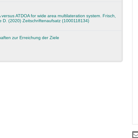
ersus ATDOA for wide area multilateration system. Frisch,
 D. (2020) Zeitschriftenaufsatz (1000118134)