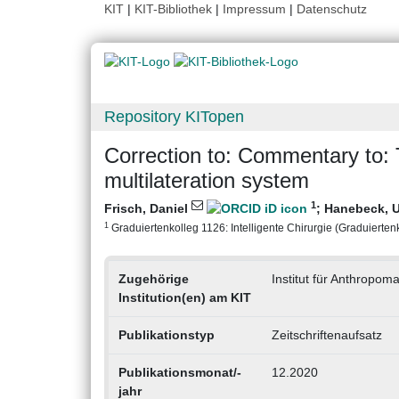
KIT
|
KIT-Bibliothek
|
Impressum
|
Datenschutz
Repository KITopen
Correction to: Commentary to
multilateration system
1
Frisch, Daniel
;
Hanebeck, 
1
Graduiertenkolleg 1126: Intelligente Chirurgie (Graduiertenko
Zugehörige
Institut für Anthropom
Institution(en) am KIT
Publikationstyp
Zeitschriftenaufsatz
Publikationsmonat/-
12.2020
jahr