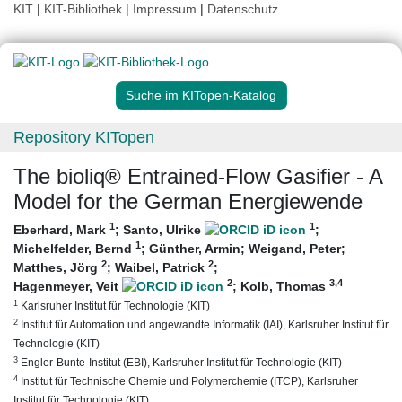
KIT
|
KIT-Bibliothek
|
Impressum
|
Datenschutz
Suche im KITopen-Katalog
Repository KITopen
The bioliq® Entrained-Flow Gasifier - A
Model for the German Energiewende
1
1
Eberhard, Mark
;
Santo, Ulrike
;
1
Michelfelder, Bernd
;
Günther, Armin
;
Weigand, Peter
;
2
2
Matthes, Jörg
;
Waibel, Patrick
;
2
3
,4
Hagenmeyer, Veit
;
Kolb, Thomas
1
Karlsruher Institut für Technologie (KIT)
2
Institut für Automation und angewandte Informatik (IAI), Karlsruher Institut für
Technologie (KIT)
3
Engler-Bunte-Institut (EBI), Karlsruher Institut für Technologie (KIT)
4
Institut für Technische Chemie und Polymerchemie (ITCP), Karlsruher
Institut für Technologie (KIT)