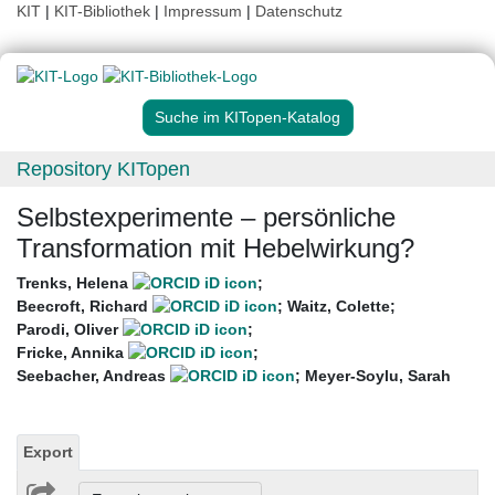
KIT
|
KIT-Bibliothek
|
Impressum
|
Datenschutz
Suche im KITopen-Katalog
Repository KITopen
Selbstexperimente – persönliche
Transformation mit Hebelwirkung?
Trenks, Helena
;
Beecroft, Richard
;
Waitz, Colette
;
Parodi, Oliver
;
Fricke, Annika
;
Seebacher, Andreas
;
Meyer-Soylu, Sarah
Export