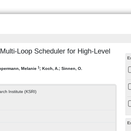
Multi-Loop Scheduler for High-Level
E
1
ppermann, Melanie
;
Koch, A.
;
Sinnen, O.
rch Institute (KSRI)
E