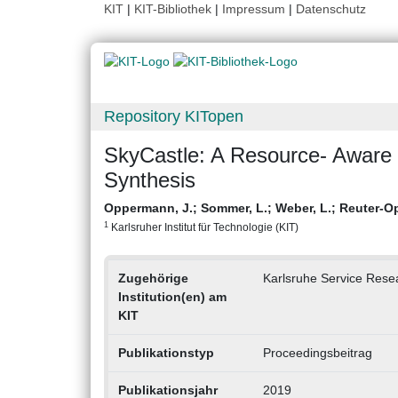
KIT
|
KIT-Bibliothek
|
Impressum
|
Datenschutz
Repository KITopen
SkyCastle: A Resource- Aware 
Synthesis
Oppermann, J.
;
Sommer, L.
;
Weber, L.
;
Reuter-O
1
Karlsruher Institut für Technologie (KIT)
Zugehörige
Karlsruhe Service Resea
Institution(en) am
KIT
Publikationstyp
Proceedingsbeitrag
Publikationsjahr
2019