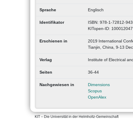
Sprache
Englisch
Identifikator
ISBN: 978-1-72812-943
KITopen-ID: 100012047
Erschienen in
2019 International Con
Tianjin, China, 9-13 D
Verlag
Institute of Electrical a
Seiten
36-44
Nachgewiesen in
Dimensions
Scopus
OpenAlex
KIT – Die Universität in der Helmholtz-Gemeinschaft