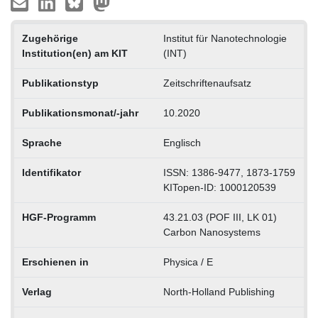
Zugehörige
Institut für Nanotechnologie
Institution(en) am KIT
(INT)
Publikationstyp
Zeitschriftenaufsatz
Publikationsmonat/-jahr
10.2020
Sprache
Englisch
Identifikator
ISSN: 1386-9477, 1873-1759
KITopen-ID: 1000120539
HGF-Programm
43.21.03 (POF III, LK 01)
Carbon Nanosystems
Erschienen in
Physica / E
Verlag
North-Holland Publishing