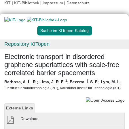
KIT
|
KIT-Bibliothek
|
Impressum
|
Datenschutz
Suche im KITopen-Katalog
Repository KITopen
Electronic transport in disordered
graphene superlattices with scale-free
correlated barrier spacements
1
Barbosa, A. L. R.
;
Lima, J. R. F.
;
Bezerra, Í. S. F.
;
Lyra, M. L.
1
Institut für Nanotechnologie (INT), Karlsruher Institut für Technologie (KIT)
Externe Links
Download