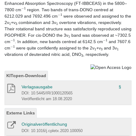
Enhanced Absorption Spectroscopy (FT-IBBCEAS) in the 5800–
−
1
7800 cm
region. Two bands of trans-DONO centred at
−
1
6212.029 and 7692.496 cm
were observed and assigned to the
1
3
1
2ν
+ν
combination and 3ν
overtone vibrations, respectively.
Their rotational band structure was satisfactorily reproduced using
1
PGOPHER. For cis-DONO the 3ν
band was observed at ~7302.5
−
1
−
1
cm
. In addition, new bands centred at 6142.5 cm
and 7607.6
−
1
1
3
1
cm
were quite confidently assigned to the 2ν
+ν
and 3ν
3
vibrations of deuterated nitric acid, DNO
, respectively.
KITopen-Download
Verlagsausgabe
§
DOI: 10.5445/IR/1000120565
Veröffentlicht am 18.08.2020
Externe Links
Originalveröffentlichung
DOI: 10.1016/j.cpletx.2020.100050