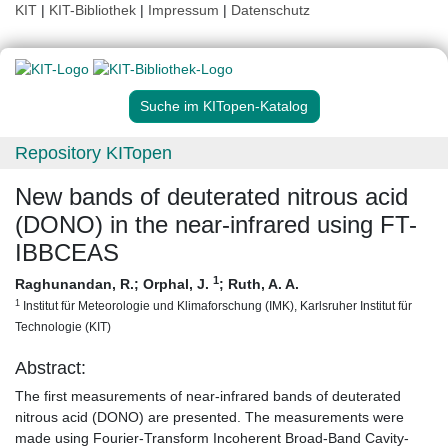
KIT
|
KIT-Bibliothek
|
Impressum
|
Datenschutz
Suche im KITopen-Katalog
Repository KITopen
New bands of deuterated nitrous acid
(DONO) in the near-infrared using FT-
IBBCEAS
1
Raghunandan, R.
;
Orphal, J.
;
Ruth, A. A.
1
Institut für Meteorologie und Klimaforschung (IMK), Karlsruher Institut für
Technologie (KIT)
Abstract:
The first measurements of near-infrared bands of deuterated
nitrous acid (DONO) are presented. The measurements were
made using Fourier-Transform Incoherent Broad-Band Cavity-