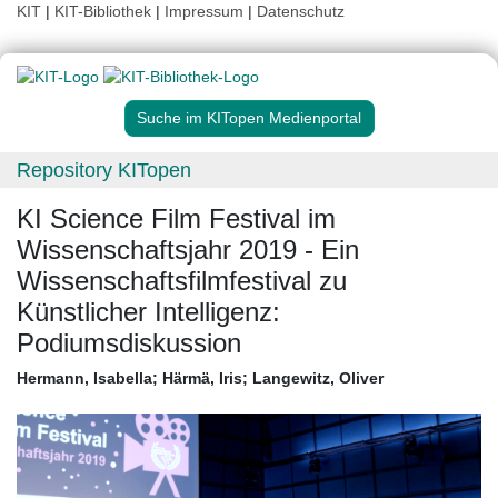
KIT
|
KIT-Bibliothek
|
Impressum
|
Datenschutz
Suche im KITopen Medienportal
Repository KITopen
KI Science Film Festival im
Wissenschaftsjahr 2019 - Ein
Wissenschaftsfilmfestival zu
Künstlicher Intelligenz:
Podiumsdiskussion
Hermann, Isabella
;
Härmä, Iris
;
Langewitz, Oliver