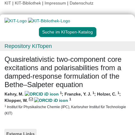
KIT
|
KIT-Bibliothek
|
Impressum
|
Datenschutz
Suche im KITopen-Katalog
Repository KITopen
Quasirelativistic two-component core
excitations and polarisabilities from a
damped-response formulation of the
Bethe–Salpeter equation
1
1
1
Kehry, M.
;
Franzke, Y. J.
;
Holzer, C.
;
1
Klopper, W.
1
Institut für Physikalische Chemie (IPC), Karlsruher Institut für Technologie
(KIT)
Externe Links