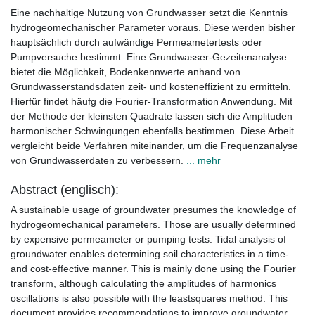
Eine nachhaltige Nutzung von Grundwasser setzt die Kenntnis
hydrogeomechanischer Parameter voraus. Diese werden bisher
hauptsächlich durch aufwändige Permeametertests oder
Pumpversuche bestimmt. Eine Grundwasser-Gezeitenanalyse
bietet die Möglichkeit, Bodenkennwerte anhand von
Grundwasserstandsdaten zeit- und kosteneffizient zu ermitteln.
Hierfür findet häufg die Fourier-Transformation Anwendung. Mit
der Methode der kleinsten Quadrate lassen sich die Amplituden
harmonischer Schwingungen ebenfalls bestimmen. Diese Arbeit
vergleicht beide Verfahren miteinander, um die Frequenzanalyse
von Grundwasserdaten zu verbessern.
... mehr
Abstract (englisch):
A sustainable usage of groundwater presumes the knowledge of
hydrogeomechanical parameters. Those are usually determined
by expensive permeameter or pumping tests. Tidal analysis of
groundwater enables determining soil characteristics in a time-
and cost-effective manner. This is mainly done using the Fourier
transform, although calculating the amplitudes of harmonics
oscillations is also possible with the leastsquares method. This
document provides recommendations to improve groundwater