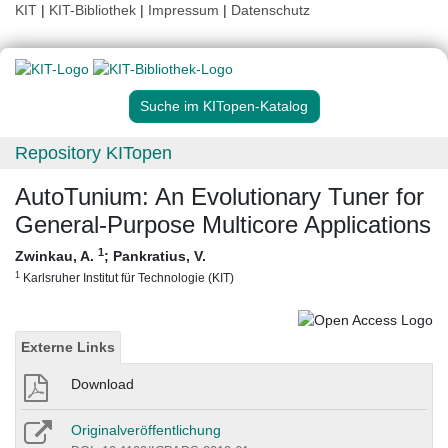
KIT
|
KIT-Bibliothek
|
Impressum
|
Datenschutz
Suche im KITopen-Katalog
Repository KITopen
AutoTunium: An Evolutionary Tuner for
General-Purpose Multicore Applications
1
Zwinkau, A.
;
Pankratius, V.
1
Karlsruher Institut für Technologie (KIT)
Externe Links
Download
Originalveröffentlichung