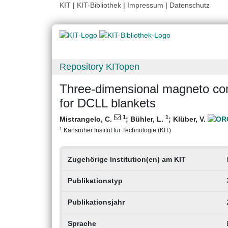
KIT
|
KIT-Bibliothek
|
Impressum
|
Datenschutz
Repository KITopen
Three-dimensional magneto conv
for DCLL blankets
1
1
Mistrangelo, C.
;
Bühler, L.
;
Klüber, V.
1
Karlsruher Institut für Technologie (KIT)
Zugehörige Institution(en) am KIT
Publikationstyp
Publikationsjahr
Sprache