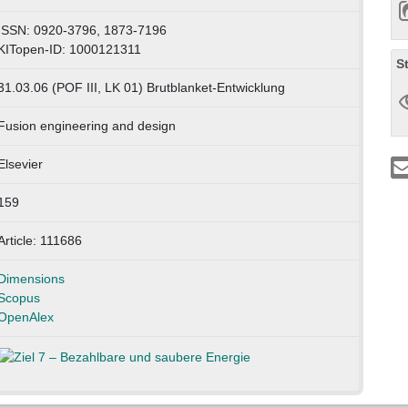
ISSN: 0920-3796, 1873-7196
KITopen-ID: 1000121311
S
31.03.06 (POF III, LK 01) Brutblanket-Entwicklung
Fusion engineering and design
Elsevier
159
Article: 111686
Dimensions
Scopus
OpenAlex