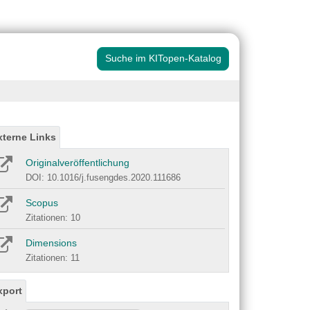
Suche im KITopen-Katalog
xterne Links
Originalveröffentlichung
DOI: 10.1016/j.fusengdes.2020.111686
Scopus
Zitationen: 10
Dimensions
Zitationen: 11
xport