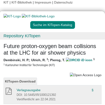
KIT
|
KIT-Bibliothek
|
Impressum
|
Datenschutz
Suche im KITopen-Katalog
Repository KITopen
Future proton-oxygen beam collisions
at the LHC for air shower physics
1
1
Dembinski, H. P.
;
Ulrich, R.
;
Pierog, T.
1
Karlsruher Institut für Technologie (KIT)
KITopen-Download
Verlagsausgabe
§
DOI: 10.5445/IR/1000121392
Veröffentlicht am 22.04.2021