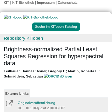
KIT
|
KIT-Bibliothek
|
Impressum
|
Datenschutz
Suche im KITopen-Katalog
Repository KITopen
Brightness-normalized Partial Least
Squares Regression for hyperspectral
data
Feilhauer, Hannes
;
Asner, Gregory P.
;
Martin, Roberta E.
;
Schmidtlein, Sebastian
Externe Links
Originalveröffentlichung
DOI: 10.1016/j.jqsrt.2010.03.007