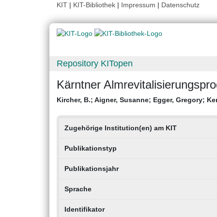
KIT
|
KIT-Bibliothek
|
Impressum
|
Datenschutz
Repository KITopen
Kärntner Almrevitalisierungspr
Kircher, B.
;
Aigner, Susanne
;
Egger, Gregory
;
Ke
Zugehörige Institution(en) am KIT
Publikationstyp
Publikationsjahr
Sprache
Identifikator