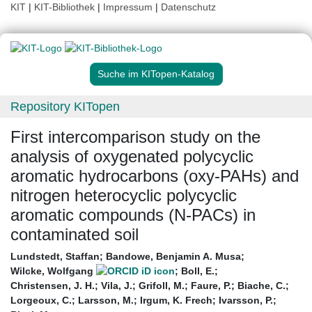
KIT
|
KIT-Bibliothek
|
Impressum
|
Datenschutz
Suche im KITopen-Katalog
Repository KITopen
First intercomparison study on the
analysis of oxygenated polycyclic
aromatic hydrocarbons (oxy-PAHs) and
nitrogen heterocyclic polycyclic
aromatic compounds (N-PACs) in
contaminated soil
Lundstedt, Staffan
;
Bandowe, Benjamin A. Musa
;
Wilcke, Wolfgang
;
Boll, E.
;
Christensen, J. H.
;
Vila, J.
;
Grifoll, M.
;
Faure, P.
;
Biache, C.
;
Lorgeoux, C.
;
Larsson, M.
;
Irgum, K. Frech
;
Ivarsson, P.
;