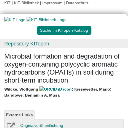
KIT
|
KIT-Bibliothek
|
Impressum
|
Datenschutz
Suche im KITopen-Katalog
Repository KITopen
Microbial formation and degradation of
oxygen-containing polycyclic aromatic
hydrocarbons (OPAHs) in soil during
short-term incubation
Wilcke, Wolfgang
;
Kiesewetter, Mario
;
Bandowe, Benjamin A. Musa
Externe Links
Originalveröffentlichung