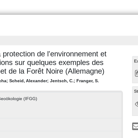
a protection de l'environnement et
tions sur quelques exemples des
E
et de la Forêt Noire (Allemagne)
cha
;
Scheid, Alexander
;
Jentsch, C.
;
Franger, S.
S
 Geoökologie (IFGG)