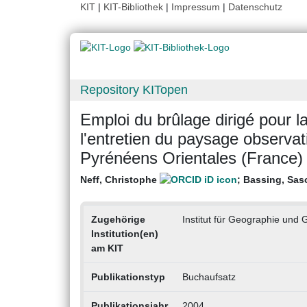
KIT
|
KIT-Bibliothek
|
Impressum
|
Datenschutz
Repository KITopen
Emploi du brûlage dirigé pour l
l'entretien du paysage observa
Pyrénéens Orientales (France) 
Neff, Christophe
;
Bassing, Sas
Zugehörige
Institut für Geographie und
Institution(en)
am KIT
Publikationstyp
Buchaufsatz
Publikationsjahr
2004