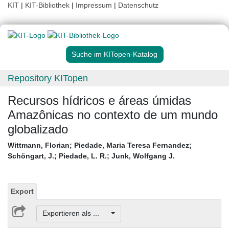
KIT
|
KIT-Bibliothek
|
Impressum
|
Datenschutz
Suche im KITopen-Katalog
Repository KITopen
Recursos hídricos e áreas úmidas
Amazônicas no contexto de um mundo
globalizado
Wittmann, Florian
;
Piedade, Maria Teresa Fernandez
;
Schöngart, J.
;
Piedade, L. R.
;
Junk, Wolfgang J.
Export
Exportieren als ...