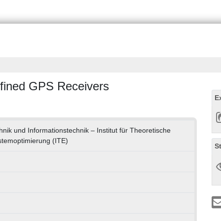
efined GPS Receivers
E
chnik und Informationstechnik – Institut für Theoretische
stemoptimierung (ITE)
S