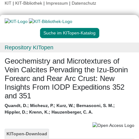
KIT
|
KIT-Bibliothek
|
Impressum
|
Datenschutz
Suche im KITopen-Katalog
Repository KITopen
Geochemistry and Microtextures of
Vein Calcites Pervading the Izu‐Bonin
Forearc and Rear Arc Crust: New
Insights From IODP Expeditions 352
and 351
Quandt, D.
;
Micheuz, P.
;
Kurz, W.
;
Bernasconi, S. M.
;
Hippler, D.
;
Krenn, K.
;
Hauzenberger, C. A.
KITopen-Download