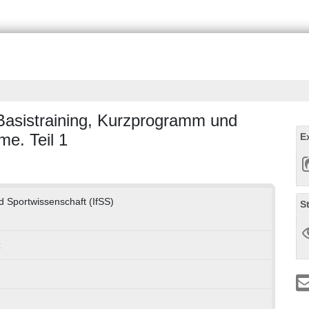
 Basistraining, Kurzprogramm und
e. Teil 1
E
nd Sportwissenschaft (IfSS)
S
z