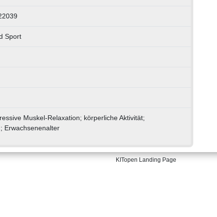
22039
d Sport
ssive Muskel-Relaxation; körperliche Aktivität;
; Erwachsenenalter
KITopen Landing Page