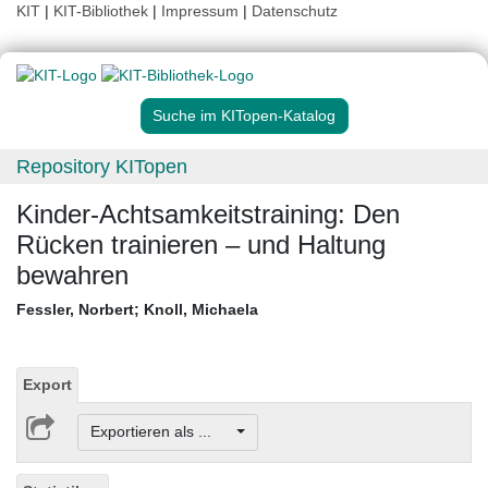
KIT
|
KIT-Bibliothek
|
Impressum
|
Datenschutz
Suche im KITopen-Katalog
Repository KITopen
Kinder-Achtsamkeitstraining: Den
Rücken trainieren – und Haltung
bewahren
Fessler, Norbert
;
Knoll, Michaela
Export
Exportieren als ...