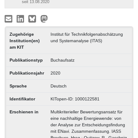
seit 13.08.2020
Zugehörige
Institut für Technikfolgenabschätzung
Institution(en)
und Systemanalyse (ITAS)
am KIT
Publikationstyp
Buchaufsatz
Publikationsjahr
2020
Sprache
Deutsch
Identifikator
KITopen-ID: 1000122581
Erschienen in
Multikriterieller Bewertungsansatz für
eine nachhaltige Energiewende: von
der Analyse zur Entscheidungsfindung
mit ENavi. Zusammenfassung. IASS
Brochure. Hrsg.: Quitzow, R., Gaschnig,