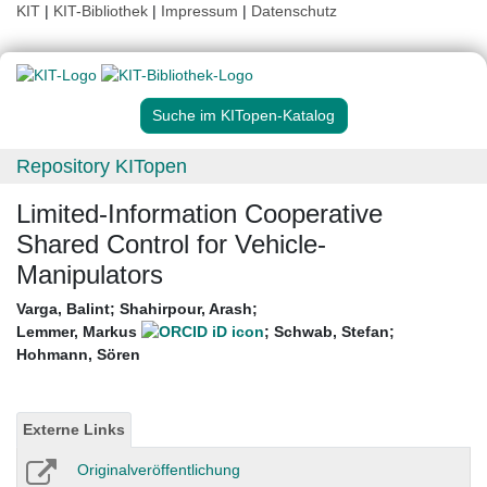
KIT
|
KIT-Bibliothek
|
Impressum
|
Datenschutz
Suche im KITopen-Katalog
Repository KITopen
Limited-Information Cooperative
Shared Control for Vehicle-
Manipulators
Varga, Balint
;
Shahirpour, Arash
;
Lemmer, Markus
;
Schwab, Stefan
;
Hohmann, Sören
Externe Links
Originalveröffentlichung