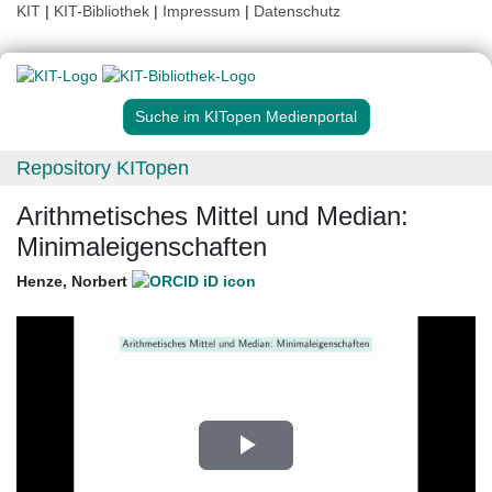
KIT
|
KIT-Bibliothek
|
Impressum
|
Datenschutz
Suche im KITopen Medienportal
Repository KITopen
Arithmetisches Mittel und Median:
Minimaleigenschaften
Henze, Norbert
Play