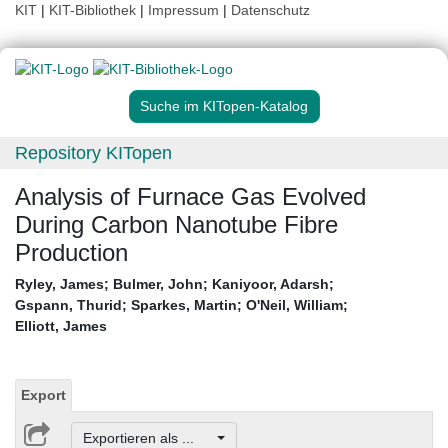
KIT
|
KIT-Bibliothek
|
Impressum
|
Datenschutz
Suche im KITopen-Katalog
Repository KITopen
Analysis of Furnace Gas Evolved
During Carbon Nanotube Fibre
Production
Ryley, James
;
Bulmer, John
;
Kaniyoor, Adarsh
;
Gspann, Thurid
;
Sparkes, Martin
;
O'Neil, William
;
Elliott, James
Export
Exportieren als ...